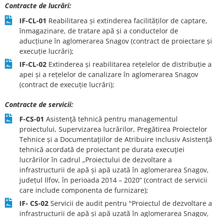
Contracte de lucrări:
IF-CL-01
Reabilitarea și extinderea facilităților de captare,
înmagazinare, de tratare apă și a conductelor de
aducțiune în aglomerarea Snagov (contract de proiectare și
execuție lucrări);
IF-CL-02
Extinderea și reabilitarea rețelelor de distribuție a
apei și a rețelelor de canalizare în aglomerarea Snagov
(contract de execuție lucrări);
Contracte de servicii:
F-CS-01
Asistenţă tehnică pentru managementul
proiectului, Supervizarea lucrărilor, Pregătirea Proiectelor
Tehnice și a Documentaţiilor de Atribuire inclusiv Asistenţă
tehnică acordată de proiectant pe durata execuţiei
lucrărilor în cadrul „Proiectului de dezvoltare a
infrastructurii de apă și apă uzată în aglomerarea Snagov,
județul Ilfov, în perioada 2014 – 2020” (contract de servicii
care include componenta de furnizare);
IF- CS-02
Servicii de audit pentru "Proiectul de dezvoltare a
infrastructurii de apă și apă uzată în aglomerarea Snagov,