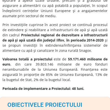
epurare a apelor uzate urbane, precum și a gradului de
asigurare a alimentării cu apă potabilă a populației, în scopul
îndeplinirii cerințelor Uniunii Europene şi a angajamentelor
asumate prin sectorul de mediu.
Prin investiţiile cuprinse în acest proiect se continuă procesul
de extindere şi reabilitare a infrastructurii de apă şi apă uzată
din cadrul
Proiectului regional de dezvoltare a infrastructurii
de apă şi apă uzată din judeţul Ilfov, în perioada 2014-2020
şi
se propun investiţii în extinderea/înfiinţarea sistemelor de
alimentare cu apă şi canalizare în zona rurală Snagov.
Valoarea totală a proiectului
este de
59.171.460 milioane de
euro
, din care 39.803.146 milioane de euro fonduri
nerambursabile de la Uniunea Europeană. Finanțarea este
asigurată în proporție de 85% de Uniunea Europeană, 13% de
la bugetul de Stat, 2% de la bugetul local.
Perioada de implementare a Proiectului: 48 luni.
OBIECTIVELE PROIECTULUI